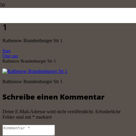
Rathenow Brandenburger Str
1
Rathenow Brandenburger Str 1
Start
Über uns
Rathenow Brandenburger Str 1
Rathenow Brandenburger Str 1
Schreibe einen Kommentar
Deine E-Mail-Adresse wird nicht veröffentlicht.
Erforderliche
Felder sind mit
*
markiert