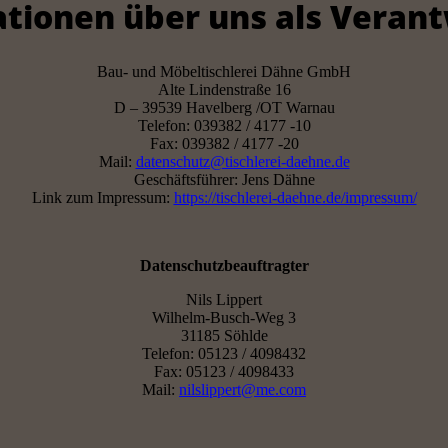
ationen über uns als Veran
Bau- und Möbeltischlerei Dähne GmbH
Alte Lindenstraße 16
D – 39539 Havelberg /OT Warnau
Telefon: 039382 / 4177 -10
Fax: 039382 / 4177 -20
Mail:
datenschutz@tischlerei-daehne.de
Geschäftsführer: Jens Dähne
Link zum Impressum:
https://tischlerei-daehne.de/impressum/
Datenschutzbeauftragter
Nils Lippert
Wilhelm-Busch-Weg 3
31185 Söhlde
Telefon: 05123 / 4098432
Fax: 05123 / 4098433
Mail:
nilslippert@me.com