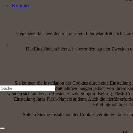
Kontakt
Gegebenenfalls werden mit unserem Internetauftritt auch Cook
Die Einzelheiten hierzu, insbesondere zu den Zwecken u
Sie können die Installation der Cookies durch eine Einstellung 
erforderlichen Schritte und Maßnahmen hängen jedoch von Ihrem konk
wenden sich an dessen Hersteller bzw. Support. Bei sog. Flash-Coo
Einstellung Ihres Flash-Players ändern. Auch die hierfür erfo
Hilfefunktion oder D
Sollten Sie die Installation der Cookies verhindern oder ei