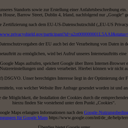
unseres Standorts sowie zur Erstellung einer Anfahrtsbeschreibung ein.
 House, Barrow Street, Dublin 4, Irland, nachfolgend nur „Google“ g
e Zertifizierung nach dem EU-US-Datenschutzschild („EU-US Privacy
//www.privacyshield.gov/participant?id=a2zt000000001L5AAI&status
e Datenschutzvorgaben der EU auch bei der Verarbeitung von Daten in 
etauftritt zu ermöglichen, wird bei Aufruf unseres Internetauftritts 
e Google Maps aufrufen, speichert Google über Ihren Internet-Browser
 Nutzereinstellungen und -daten verarbeitet. Hierbei können wir nicht a
. f) DSGVO. Unser berechtigtes Interesse liegt in der Optimierung der Fun
mitteln, von welcher Website Ihre Anfrage gesendet worden ist und an 
e die Möglichkeit, die Installation der Cookies durch die entsprechend
hierzu finden Sie vorstehend unter dem Punkt „Cookies“.
oogle Maps erlangten Informationen nach den
Google-Nutzungsbedin
ingungen für Google Maps
https://www.google.com/intl/de_de/help/te
Überdies bietet Google unter