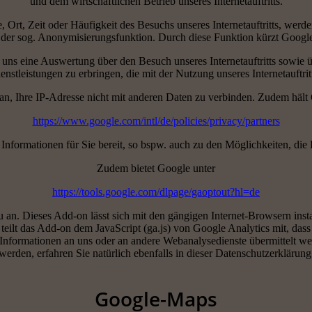
und dem wirtschaftlichen Betrieb unseres Internetauftritts.
Ort, Zeit oder Häufigkeit des Besuchs unseres Internetauftritts, wer
it der sog. Anonymisierungsfunktion. Durch diese Funktion kürzt Goog
 eine Auswertung über den Besuch unseres Internetauftritts sowie üb
nstleistungen zu erbringen, die mit der Nutzung unseres Internetauftr
an, Ihre IP-Adresse nicht mit anderen Daten zu verbinden. Zudem hält
https://www.google.com/intl/de/policies/privacy/partners
 Informationen für Sie bereit, so bspw. auch zu den Möglichkeiten, di
Zudem bietet Google unter
https://tools.google.com/dlpage/gaoptout?hl=de
 an. Dieses Add-on lässt sich mit den gängigen Internet-Browsern insta
ei teilt das Add-on dem JavaScript (ga.js) von Google Analytics mit, das
ass Informationen an uns oder an andere Webanalysedienste übermittelt 
werden, erfahren Sie natürlich ebenfalls in dieser Datenschutzerklärung
Google-Maps