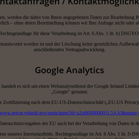
ntaktanfragen / Kontaktmöglichk
eten, werden die dabei von Ihnen angegebenen Daten zur Bearbeitung Ih
lich – ohne deren Bereitstellung können wir Ihre Anfrage nicht oder al
Rechtsgrundlage für diese Verarbeitung ist Art. 6 Abs. 1 lit. b) DSGVO
 beantwortet worden ist und der Löschung keine gesetzlichen Aufbewahr
anschließenden Vertragsabwicklung.
Google Analytics
bei handelt es sich um einen Webanalysedienst der Google Ireland Limit
„Google“ genannt.
e Zertifizierung nach dem EU-US-Datenschutzschild („EU-US Privacy
//www.privacyshield.gov/participant?id=a2zt000000001L5AAI&status
e Datenschutzvorgaben der EU auch bei der Verarbeitung von Daten in 
 unseres Internetauftritts. Rechtsgrundlage ist Art. 6 Abs. 1 lit. f) 