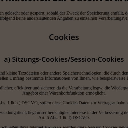
rden gelöscht oder gesperrt, sobald der Zweck der Speicherung entfällt
hfolgend keine anderslautenden Angaben zu einzelnen Verarbeitungsve
Cookies
a) Sitzungs-Cookies/Session-Cookies
ind kleine Textdateien oder andere Speichertechnologien, die durch de
llen Umfang bestimmte Informationen von Ihnen, wie beispielsweise Ihr
dlicher, effektiver und sicherer, da die Verarbeitung bspw. die Wiederga
Angebot einer Warenkorbfunktion ermöglicht.
 Abs. 1 lit b.) DSGVO, sofern diese Cookies Daten zur Vertragsanbahn
klung dient, liegt unser berechtigtes Interesse in der Verbesserung der
Art. 6 Abs. 1 lit. f) DSGVO.
 Schließen Ihres Internet-Browsers werden diese Session-Cookies gelös