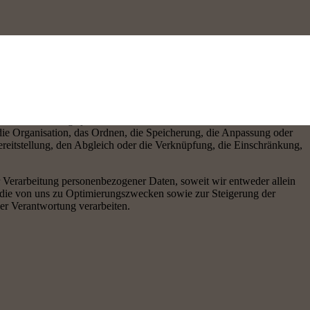
 der Bereitstellung eines funktionsfähigen und nutzerfreundlichen
rarbeitet.
 „Verarbeitung“ jeder mit oder ohne Hilfe automatisierter Verfahren
ie Organisation, das Ordnen, die Speicherung, die Anpassung oder
reitstellung, den Abgleich oder die Verknüpfung, die Einschränkung,
Verarbeitung personenbezogener Daten, soweit wir entweder allein
 die von uns zu Optimierungszwecken sowie zur Steigerung der
er Verantwortung verarbeiten.