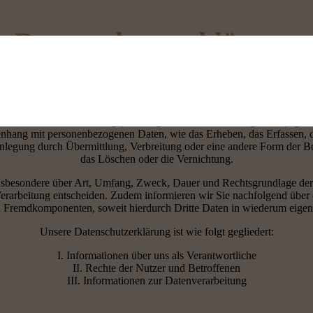
Datenschutzerklärung
 werden von uns nur im Rahmen der Erforderlichkeit sowie zum Zwecke
uftritts, inklusive seiner Inhalte und der dort angebotenen Leistungen, ve
nschutz-Grundverordnung (nachfolgend nur „DSGVO“ genannt), gilt als
hang mit personenbezogenen Daten, wie das Erheben, das Erfassen, d
legung durch Übermittlung, Verbreitung oder eine andere Form der Be
das Löschen oder die Vernichtung.
insbesondere über Art, Umfang, Zweck, Dauer und Rechtsgrundlage der 
erarbeitung entscheiden. Zudem informieren wir Sie nachfolgend über
n Fremdkomponenten, soweit hierdurch Dritte Daten in wiederum eigen
Unsere Datenschutzerklärung ist wie folgt gegliedert:
I. Informationen über uns als Verantwortliche
II. Rechte der Nutzer und Betroffenen
III. Informationen zur Datenverarbeitung