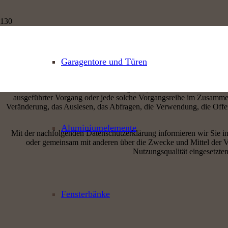
Garagentore und Türen
Personenbezogene Daten (nachfolgend zumeist nur „Daten“ genannt)
Interneta
Gemäß Art. 4 Ziffer 1. der Verordnung (EU) 2016/679, also der Date
ausgeführter Vorgang oder jede solche Vorgangsreihe im Zusammen
Veränderung, das Auslesen, das Abfragen, die Verwendung, die Offen
Aluminiumelemente
Mit der nachfolgenden Datenschutzerklärung informieren wir Sie 
oder gemeinsam mit anderen über die Zwecke und Mittel der V
Nutzungsqualität eingesetzte
Fensterbänke