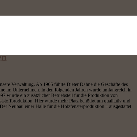
en
unsere Verwaltung. Ab 1965 führte Dieter Dähne die Geschäfte des
Dähne im Unternehmen. In den folgenden Jahren wurde umfangreich in
7 wurde ein zusätzlicher Betriebsteil für die Produktion von
tstoffproduktion. Hier wurde mehr Platz benötigt um qualitativ und
Der Neubau einer Halle für die Holzfensterproduktion – ausgestattet