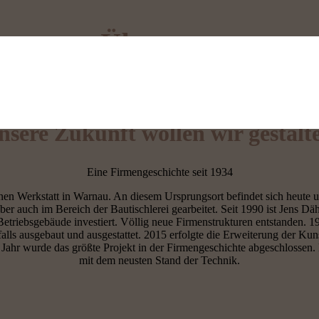
Über uns
Eine Geschichte haben wir –
nsere Zukunft wollen wir gestalt
Eine Firmengeschichte seit 1934
en Werkstatt in Warnau. An diesem Ursprungsort befindet sich heute 
ber auch im Bereich der Bautischlerei gearbeitet. Seit 1990 ist Jens 
riebsgebäude investiert. Völlig neue Firmenstrukturen entstanden. 199
lls ausgebaut und ausgestattet. 2015 erfolgte die Erweiterung der Kuns
Jahr wurde das größte Projekt in der Firmengeschichte abgeschlossen. 
mit dem neusten Stand der Technik.