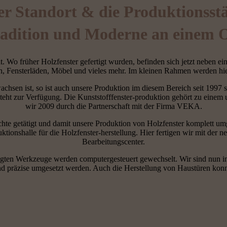
r Standort & die Produktionsst
adition und Moderne an einem 
. Wo früher Holzfenster gefertigt wurden, befinden sich jetzt neben ei
n, Fensterläden, Möbel und vieles mehr. Im kleinen Rahmen werden hier 
chsen ist, so ist auch unsere Produktion im diesem Bereich seit 1997 
z steht zur Verfügung. Die Kunststofffenster-produktion gehört zu ein
wir 2009 durch die Partnerschaft mit der Firma VEKA.
chte getätigt und damit unsere Produktion von Holzfenster komplett u
tionshalle für die Holzfenster-herstellung. Hier fertigen wir mit der
Bearbeitungscenter.
tigten Werkzeuge werden computergesteuert gewechselt. Wir sind nun in
und präzise umgesetzt werden. Auch die Herstellung von Haustüren konn