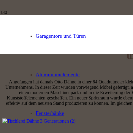
Garagentore und Türen
u
Aluminiumelemente
Angefangen hat damals Otto Dähne in einer 64 Quadratmeter klein
Unternehmens. In dieser Zeit wurden vorwiegend Möbel gefertigt, a
einen modernen Maschinenpark und in die Erweiterung der Bet
Kunststoffelementen geschaffen. Ein neuer Spritzraum wurde ebenfa
effektiv auf dem neusten Stand produzieren zu können. Im gleichen 
Fensterbänke