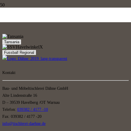
Sponsoring
Tansania
Fussball Regional
Kontakt
Bau- und Möbeltischlerei Dähne GmbH
Alte Lindenstraße 16
D – 39539 Havelberg /OT Warnau
Telefon:
039382 / 4177 -10
Fax: 039382 / 4177 -20
info@tischlerei-daehne.de