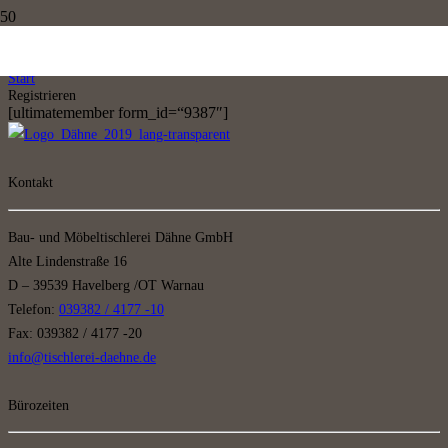
Registrieren
Start
Registrieren
[ultimatemember form_id=“9387″]
Kontakt
Bau- und Möbeltischlerei Dähne GmbH
Alte Lindenstraße 16
D – 39539 Havelberg /OT Warnau
Telefon:
039382 / 4177 -10
Fax: 039382 / 4177 -20
info@tischlerei-daehne.de
Bürozeiten