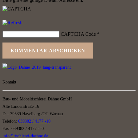
Bitte gib eine gültige E-Mail-Adresse ein.
CAPTCHA Code
*
KOMMENTAR ABSCHICKEN
Kontakt
Bau- und Möbeltischlerei Dähne GmbH
Alte Lindenstraße 16
D – 39539 Havelberg /OT Warnau
Telefon:
039382 / 4177 -10
Fax: 039382 / 4177 -20
info@tischlerei-daehne.de