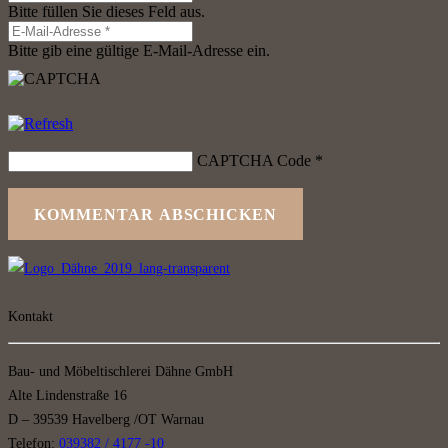
Bitte füllen Sie dieses Feld aus.
Bitte gib eine gültige E-Mail-Adresse ein.
CAPTCHA Code
*
KOMMENTAR ABSCHICKEN
Kontakt
Bau- und Möbeltischlerei Dähne GmbH
Alte Lindenstraße 16
D – 39539 Havelberg /OT Warnau
Telefon:
039382 / 4177 -10