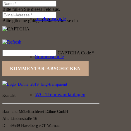
Bitte füllen Sie dieses Feld aus.
Insektenschutz
Bitte gib eine gültige E-Mail-Adresse ein.
CAPTCHA Code
*
Sonnenschutz
KOMMENTAR ABSCHICKEN
WC-Trennwandanlagen
Kontakt
Bau- und Möbeltischlerei Dähne GmbH
Alte Lindenstraße 16
D – 39539 Havelberg /OT Warnau