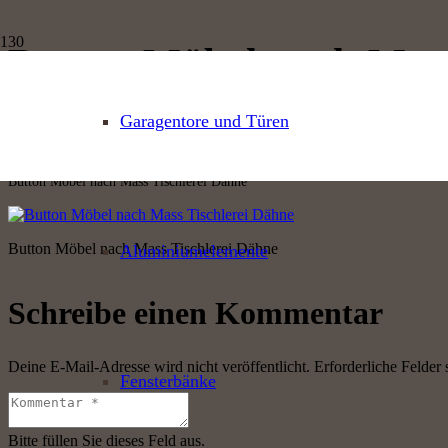
Button Möbel nach Mass
Button Möbel nach Mass Tischlerei Dähne
Garagentore und Türen
Start
Leistungen
Button Möbel nach Mass Tischlerei Dähne
Button Möbel nach Mass Tischlerei Dähne
Aluminiumelemente
Schreibe einen Kommentar
Deine E-Mail-Adresse wird nicht veröffentlicht.
Erforderliche Felder 
Fensterbänke
Bitte füllen Sie dieses Feld aus.