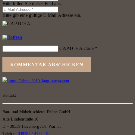
Bitte füllen Sie dieses Feld aus.
Bitte gib eine gültige E-Mail-Adresse ein.
CAPTCHA Code
*
KOMMENTAR ABSCHICKEN
Kontakt
Bau- und Möbeltischlerei Dähne GmbH
Alte Lindenstraße 16
D – 39539 Havelberg /OT Warnau
Telefon:
039382 / 4177 -10