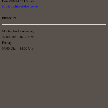
Fax: 039382 / 4177 -20
info@tischlerei-daehne.de
Bürozeiten
Montag bis Donnerstag
07.00 Uhr – 16.30 Uhr
Freitag
07.00 Uhr – 14.00 Uhr