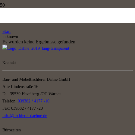
unknown
Start
unknown
Es wurden keine Ergebnisse gefunden.
Kontakt
Bau- und Möbeltischlerei Dähne GmbH
Alte Lindenstraße 16
D – 39539 Havelberg /OT Warnau
Telefon:
039382 / 4177 -10
Fax: 039382 / 4177 -20
info@tischlerei-daehne.de
Bürozeiten