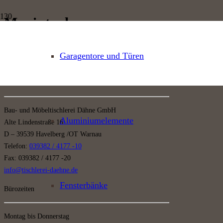
Macintosh
Start
Macintosh
Es wurden keine Ergebnisse gefunden.
Garagentore und Türen
Kontakt
Bau- und Möbeltischlerei Dähne GmbH
Aluminiumelemente
Alte Lindenstraße 16
D – 39539 Havelberg /OT Warnau
Telefon:
039382 / 4177 -10
Fax: 039382 / 4177 -20
info@tischlerei-daehne.de
Fensterbänke
Bürozeiten
Montag bis Donnerstag