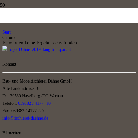
Chrome
Start
Chrome
Es wurden keine Ergebnisse gefunden.
Kontakt
Bau- und Möbeltischlerei Dähne GmbH
Alte Lindenstraße 16
D – 39539 Havelberg /OT Warnau
Telefon:
039382 / 4177 -10
Fax: 039382 / 4177 -20
info@tischlerei-daehne.de
Bürozeiten